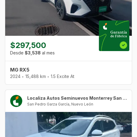
$297,500
Desde
$3,538
al mes
MG RX5
2024
15,488 km
1.5 Excite At
•
•
Localiza Autos Seminuevos Monterrey San Agustín
San Pedro Garza García
,
Nuevo León