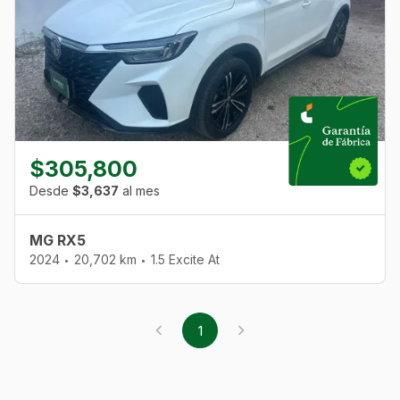
$305,800
Desde
$3,637
al mes
MG RX5
2024
20,702 km
1.5 Excite At
•
•
1