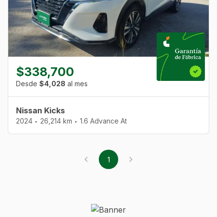
$338,700
Desde
$4,028
al mes
Nissan Kicks
2024
26,214 km
1.6 Advance At
•
•
1